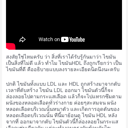
สงสัยใช่ไหมครับ ว่า สิ่งที่เราได้รับรู้กันมาว่า ไขมัน
เป็นสิ่งที่ไม่ดี แล้ว ทำไม ไขมันHDL ถึงถูกเรียกว่า เป็น
ไขมันที่ดี คืออธิบายแบบลงรายละเอียดนิดนึงนะครับ
ปกติ ไขมันทั้งแบบ LDL และ HDL ถูกสร้างมาจากตับ
เวลาที่ตับสร้าง ไขมัน LDL ออกมา ไขมันตัวนี้ก็จะ
ล่องลอยไปตามกระแสเลือด แล้วก็จะไปแทรกซึมตาม
ผนังของหลอดเลือดทั่วร่างกาย ค่อยๆสะสมจน ผนัง
หลอดเลือดบริเวณนั้นหนาตัว และเกิดการอุดตันของ
หลอดเลือดบริเวณนั้น ทีนี้มาย้อนดู ไขมัน HDL หลัง
จากที่ ออกมาจากตับ ไขมันตัวนี้ก็ล่องลอยในกระแส
เลือดเช่นเดียวกัน แต่จะทำงานตรงกันข้ามกับไข